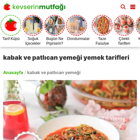
Tarif Küpü
Soğuk
Bugün Ne
Dondurmalar
Taze
Çilekli
İçecekler
Pişirsem?
Fasulye
Tarifleri
Zamanı
kabak ve patlıcan yemeği yemek tarifleri
Anasayfa
/
kabak ve patlıcan yemeği