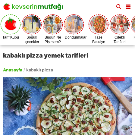
Tarif Küpü
Soğuk
Bugün Ne
Dondurmalar
Taze
Çilekli
İçecekler
Pişirsem?
Fasulye
Tarifleri
Zamanı
kabaklı pizza yemek tarifleri
Anasayfa
/
kabaklı pizza