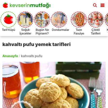
Tarif Küpü
Soğuk
Bugün Ne
Dondurmalar
Taze
Çilekli
İçecekler
Pişirsem?
Fasulye
Tarifleri
Zamanı
kahvaltı pufu yemek tarifleri
Anasayfa
/
kahvaltı pufu