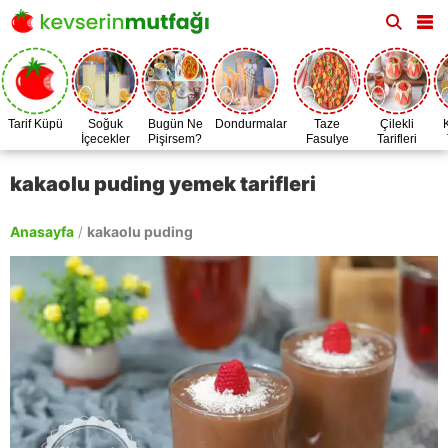
Tarif Küpü
Soğuk
Bugün Ne
Dondurmalar
Taze
Çilekli
İçecekler
Pişirsem?
Fasulye
Tarifleri
Zamanı
kakaolu puding yemek tarifleri
Anasayfa
/
kakaolu puding