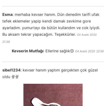
Esma
:
merhaba kevser hanım. Dün denedim tarifi ufak
tefek eklemeler yapip kendi damak zevkime gore
ayarladım. yumurtayı da bütün kullandım ve cok iyiydi.
Bu aksam tekrar yapacağım. Teşekkürler.
04 Aralık 2020
21:38
Kevserin Mutfağı
:
Ellerine sağlık😊
04 Aralık 2020
22:56
sibel1234
:
kevser hanım yaptım gerçekten çok güzel
oldu 🍨🍨