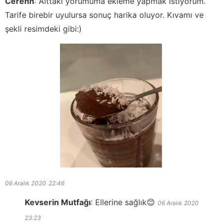
Cerenn
:
Alttaki yorumuma ekleme yapmak istiyorum.
Tarife birebir uyulursa sonuç harika oluyor. Kıvamı ve
şekli resimdeki gibi:)
06 Aralık 2020
22:46
Kevserin Mutfağı
:
Ellerine sağlık😊
06 Aralık 2020
23:23