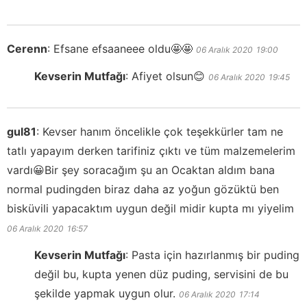
Cerenn
:
Efsane efsaaneee oldu🤩🤩
06 Aralık 2020
19:00
Kevserin Mutfağı
:
Afiyet olsun😊
06 Aralık 2020
19:45
gul81
:
Kevser hanım öncelikle çok teşekkürler tam ne
tatlı yapayım derken tarifiniz çıktı ve tüm malzemelerim
vardı😀Bir şey soracağım şu an Ocaktan aldım bana
normal pudingden biraz daha az yoğun gözüktü ben
bisküvili yapacaktım uygun değil midir kupta mı yiyelim
06 Aralık 2020
16:57
Kevserin Mutfağı
:
Pasta için hazırlanmış bir puding
değil bu, kupta yenen düz puding, servisini de bu
şekilde yapmak uygun olur.
06 Aralık 2020
17:14