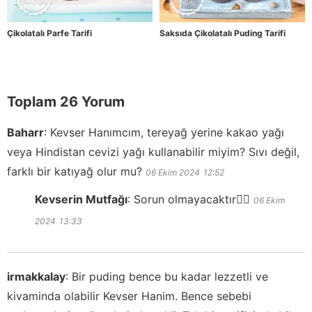
Çikolatalı Parfe Tarifi
Saksıda Çikolatalı Puding Tarifi
Toplam 26 Yorum
Baharr
:
Kevser Hanımcım, tereyağ yerine kakao yağı
veya Hindistan cevizi yağı kullanabilir miyim? Sıvı değil,
farklı bir katıyağ olur mu?
06 Ekim 2024
12:52
Kevserin Mutfağı
:
Sorun olmayacaktır👍🏻
06 Ekim
2024
13:33
irmakkalay
:
Bir puding bence bu kadar lezzetli ve
kivaminda olabilir Kevser Hanim. Bence sebebi