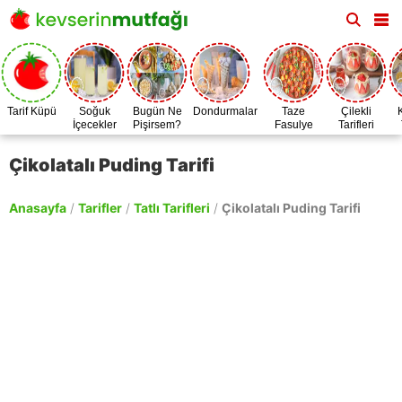
Tarif Küpü
Soğuk
Bugün Ne
Dondurmalar
Taze
Çilekli
İçecekler
Pişirsem?
Fasulye
Tarifleri
Zamanı
Çikolatalı Puding Tarifi
Anasayfa
/
Tarifler
/
Tatlı Tarifleri
/
Çikolatalı Puding Tarifi