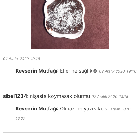
02 Aralık 2020
19:29
Kevserin Mutfağı
:
Ellerine sağlık☺️
02 Aralık 2020
19:46
sibel1234
:
nişasta koymasak olurmu
02 Aralık 2020
18:15
Kevserin Mutfağı
:
Olmaz ne yazık ki.
02 Aralık 2020
18:37