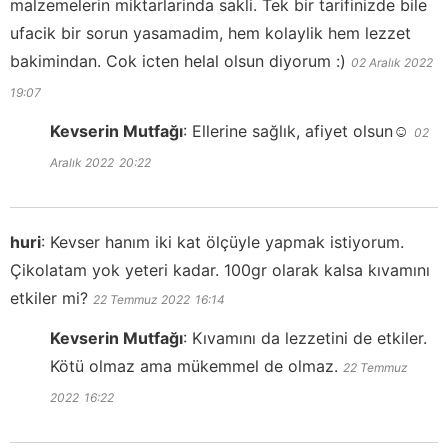
malzemelerin miktarlarinda sakli. Tek bir tarifinizde bile
ufacik bir sorun yasamadim, hem kolaylik hem lezzet
bakimindan. Cok icten helal olsun diyorum :)
02 Aralık 2022
19:07
Kevserin Mutfağı
:
Ellerine sağlık, afiyet olsun☺️
02
Aralık 2022
20:22
huri
:
Kevser hanım iki kat ölçüyle yapmak istiyorum.
Çikolatam yok yeteri kadar. 100gr olarak kalsa kıvamını
etkiler mi?
22 Temmuz 2022
16:14
Kevserin Mutfağı
:
Kıvamını da lezzetini de etkiler.
Kötü olmaz ama mükemmel de olmaz.
22 Temmuz
2022
16:22