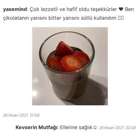
yasemind
:
Çok lezzetli ve hafif oldu teşekkürler ♥️ Ben
çikolatanın yarısını bitter yarısını sütlü kullandım 👍🏻
26 Nisan 2021
21:08
Kevserin Mutfağı
:
Ellerine sağlık☺️
26 Nisan 2021
22:39