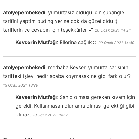
atolyepembekedi
:
yumurtasiz olduğu için supangle
tarifini yaptim puding yerine cok da güzel oldu :)
tariflerin ve cevabın için teşekkürler 💕
20 Ocak 2021
14:24
Kevserin Mutfağı
:
Ellerine sağlık☺️
20 Ocak 2021
14:49
atolyepembekedi
:
merhaba Kevser, yumurta sarısının
tarifteki işlevi nedir acaba koymasak ne gibi fark olur?
19 Ocak 2021
18:29
Kevserin Mutfağı
:
Sahip olması gereken kıvam için
gerekli. Kullanmasan olur ama olması gerektiği gibi
olmaz.
19 Ocak 2021
19:32