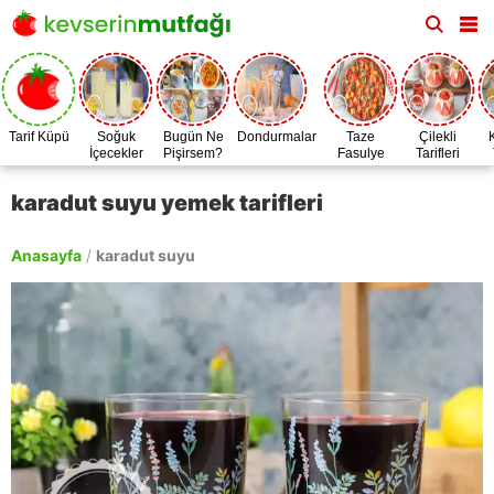
Tarif Küpü
Soğuk
Bugün Ne
Dondurmalar
Taze
Çilekli
İçecekler
Pişirsem?
Fasulye
Tarifleri
Zamanı
karadut suyu yemek tarifleri
Anasayfa
/
karadut suyu