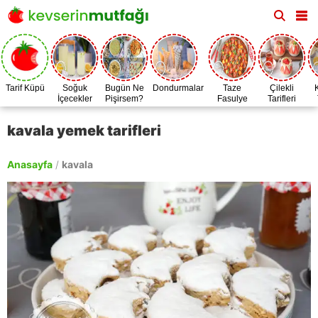
Tarif Küpü
Soğuk
Bugün Ne
Dondurmalar
Taze
Çilekli
İçecekler
Pişirsem?
Fasulye
Tarifleri
Zamanı
kavala yemek tarifleri
Anasayfa
/
kavala