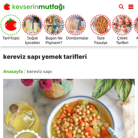
Tarif Küpü
Soğuk
Bugün Ne
Dondurmalar
Taze
Çilekli
İçecekler
Pişirsem?
Fasulye
Tarifleri
Zamanı
kereviz sapı yemek tarifleri
Anasayfa
/
kereviz sapı