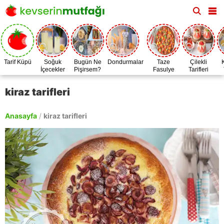
Tarif Küpü
Soğuk
Bugün Ne
Dondurmalar
Taze
Çilekli
İçecekler
Pişirsem?
Fasulye
Tarifleri
Zamanı
kiraz tarifleri
Anasayfa
/
kiraz tarifleri