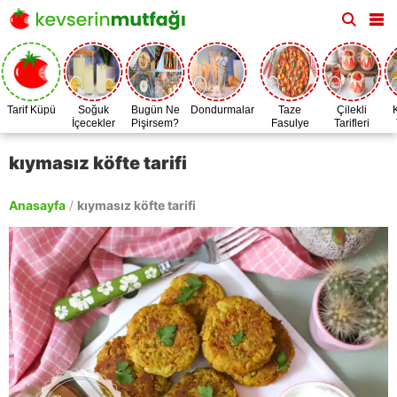
Tarif Küpü
Soğuk
Bugün Ne
Dondurmalar
Taze
Çilekli
İçecekler
Pişirsem?
Fasulye
Tarifleri
Zamanı
kıymasız köfte tarifi
Anasayfa
/
kıymasız köfte tarifi