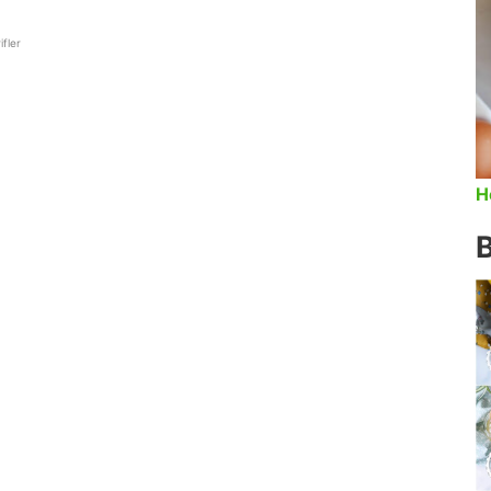
ifler
H