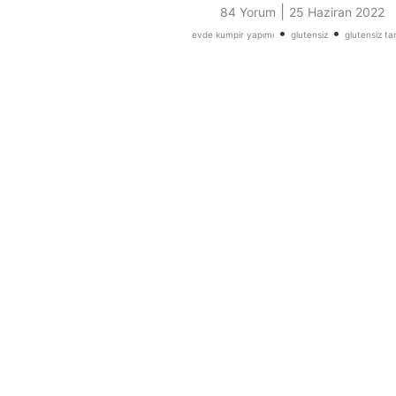
|
84 Yorum
25 Haziran 2022
•
•
evde kumpir yapımı
glutensiz
glutensiz tar