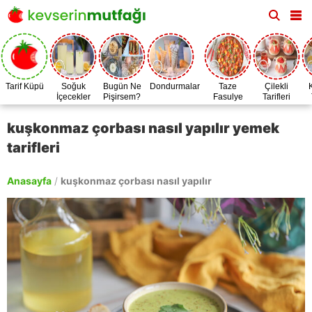
Tarif Küpü
Soğuk
Bugün Ne
Dondurmalar
Taze
Çilekli
İçecekler
Pişirsem?
Fasulye
Tarifleri
Zamanı
kuşkonmaz çorbası nasıl yapılır yemek
tarifleri
Anasayfa
/
kuşkonmaz çorbası nasıl yapılır