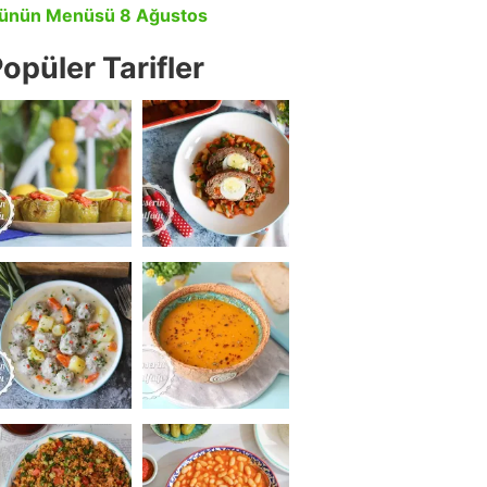
ünün Menüsü 8 Ağustos
opüler Tarifler