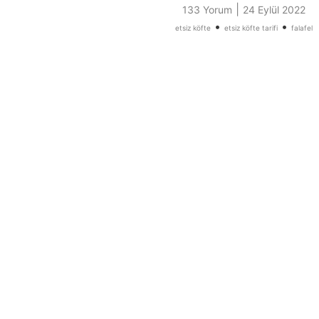
|
133 Yorum
24 Eylül 2022
•
•
etsiz köfte
etsiz köfte tarifi
falafel