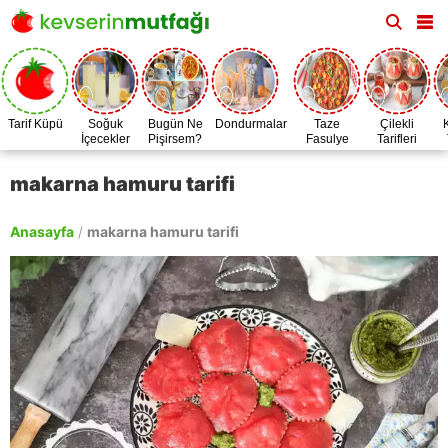
Tarif Küpü
Soğuk
Bugün Ne
Dondurmalar
Taze
Çilekli
İçecekler
Pişirsem?
Fasulye
Tarifleri
Zamanı
makarna hamuru tarifi
Anasayfa
/
makarna hamuru tarifi