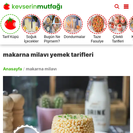
Tarif Küpü
Soğuk
Bugün Ne
Dondurmalar
Taze
Çilekli
İçecekler
Pişirsem?
Fasulye
Tarifleri
Zamanı
makarna milavı yemek tarifleri
Anasayfa
/
makarna milavı