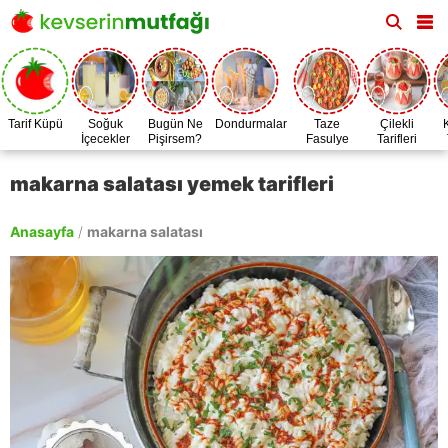
Tarif Küpü
Soğuk
Bugün Ne
Dondurmalar
Taze
Çilekli
İçecekler
Pişirsem?
Fasulye
Tarifleri
Zamanı
makarna salatası yemek tarifleri
Anasayfa
/
makarna salatası