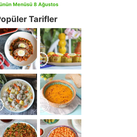
ünün Menüsü 8 Ağustos
opüler Tarifler