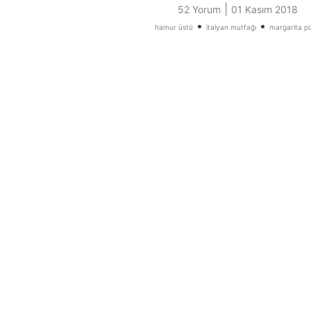
|
52 Yorum
01 Kasım 2018
•
•
hamur üstü
italyan mutfağı
margarita pi