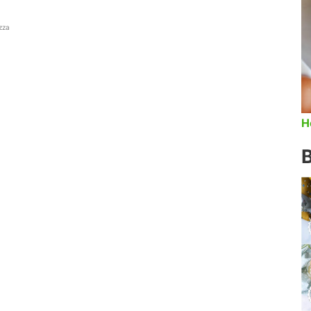
zza
H