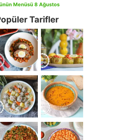
ünün Menüsü 8 Ağustos
opüler Tarifler