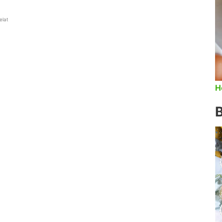
elat
H