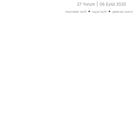
|
27 Yorum
06 Eylül 2020
•
•
marmelat tarifi
reçel tarifi
şekersiz marm