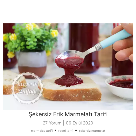
Şekersiz Erik Marmelatı Tarifi
|
27 Yorum
06 Eylül 2020
•
•
marmelat tarifi
reçel tarifi
şekersiz marmelat