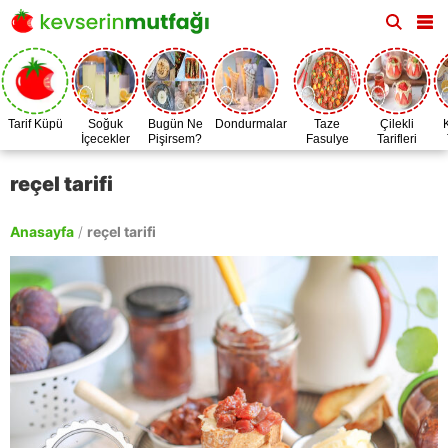
Tarif Küpü
Soğuk
Bugün Ne
Dondurmalar
Taze
Çilekli
İçecekler
Pişirsem?
Fasulye
Tarifleri
Zamanı
reçel tarifi
Anasayfa
/
reçel tarifi