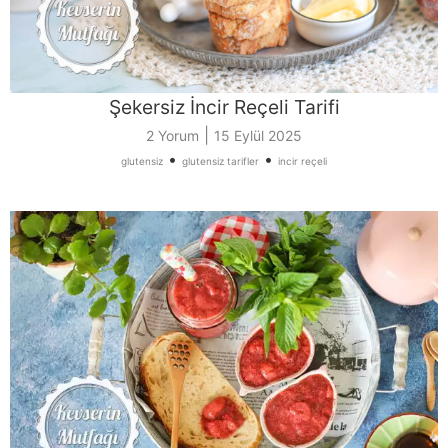
Şekersiz İncir Reçeli Tarifi
|
2 Yorum
15 Eylül 2025
•
•
glutensiz
glutensiz tarifler
incir reçeli