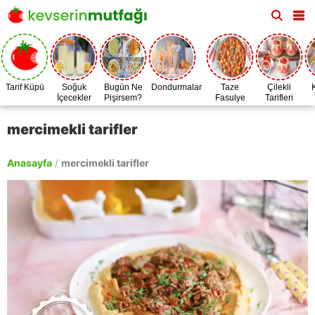
Tarif Küpü
Soğuk
Bugün Ne
Dondurmalar
Taze
Çilekli
İçecekler
Pişirsem?
Fasulye
Tarifleri
Zamanı
mercimekli tarifler
Anasayfa
/
mercimekli tarifler