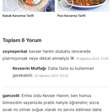
Kabak Kavurma Tarifi
Pazı Kavurma Tarifi
Toplam 6 Yorum
zeyneperkal
:
kevser hanim duduklu tencerede
pisirmiyorsak neye dikkat etmeliyiz 🌺
19 Ağustos 2023
21:09
Kevserin Mutfağı
:
Daha fazla su kullanman
gerekebilir.
20 Ağustos 2023
00:32
gamzelit
:
Enfes oldu Kevser Hanım; ben humus
bilmezdim sayenizde pratik haliyle öğrendim; sizce
sıcak mı olmalı soğuk olarak mı servis edilmesi daha