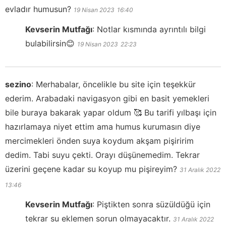
evladır humusun?
19 Nisan 2023
16:40
Kevserin Mutfağı
:
Notlar kısmında ayrıntılı bilgi
bulabilirsin😊
19 Nisan 2023
22:23
sezino
:
Merhabalar, öncelikle bu site için teşekkür
ederim. Arabadaki navigasyon gibi en basit yemekleri
bile buraya bakarak yapar oldum 🥰 Bu tarifi yılbaşı için
hazırlamaya niyet ettim ama humus kurumasın diye
mercimekleri önden suya koydum akşam pişiririm
dedim. Tabi suyu çekti. Orayı düşünemedim. Tekrar
üzerini geçene kadar su koyup mu pişireyim?
31 Aralık 2022
13:46
Kevserin Mutfağı
:
Piştikten sonra süzüldüğü için
tekrar su eklemen sorun olmayacaktır.
31 Aralık 2022