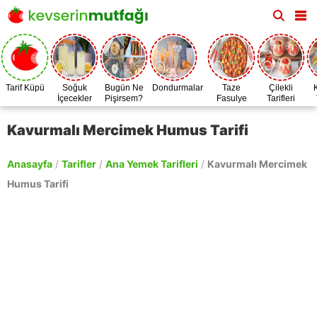
Tarif Küpü
Soğuk
Bugün Ne
Dondurmalar
Taze
Çilekli
İçecekler
Pişirsem?
Fasulye
Tarifleri
Zamanı
Kavurmalı Mercimek Humus Tarifi
Anasayfa
/
Tarifler
/
Ana Yemek Tarifleri
/
Kavurmalı Mercimek
Humus Tarifi