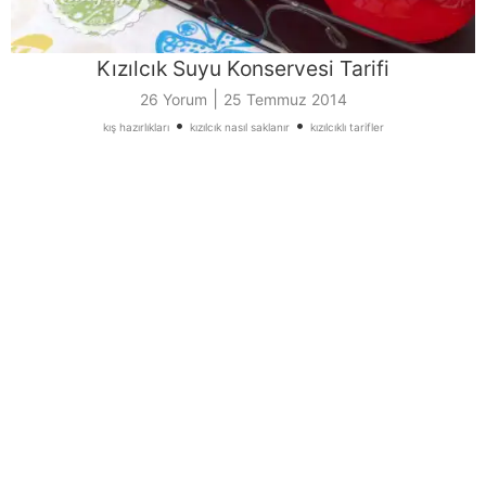
Kızılcık Suyu Konservesi Tarifi
|
26 Yorum
25 Temmuz 2014
•
•
kış hazırlıkları
kızılcık nasıl saklanır
kızılcıklı tarifler