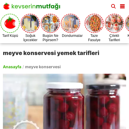
Tarif Küpü
Soğuk
Bugün Ne
Dondurmalar
Taze
Çilekli
İçecekler
Pişirsem?
Fasulye
Tarifleri
Zamanı
meyve konservesi yemek tarifleri
Anasayfa
/
meyve konservesi