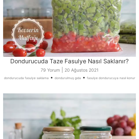
Dondurucuda Taze Fasulye Nasıl Saklanır?
|
79 Yorum
20 Ağustos 2021
•
•
dondurucuda fasulye saklama
dondurulmuş gıda
fasulye dondurucuya nasıl konur