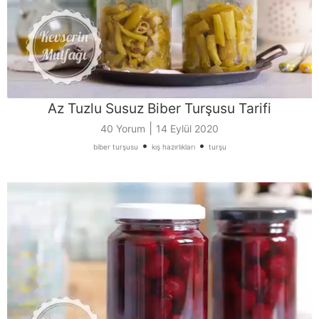
Az Tuzlu Susuz Biber Turşusu Tarifi
|
40 Yorum
14 Eylül 2020
•
•
biber turşusu
kış hazırlıkları
turşu