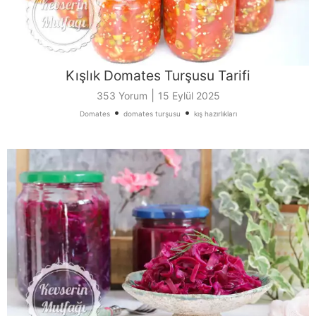
Kışlık Domates Turşusu Tarifi
|
353 Yorum
15 Eylül 2025
•
•
Domates
domates turşusu
kış hazırlıkları