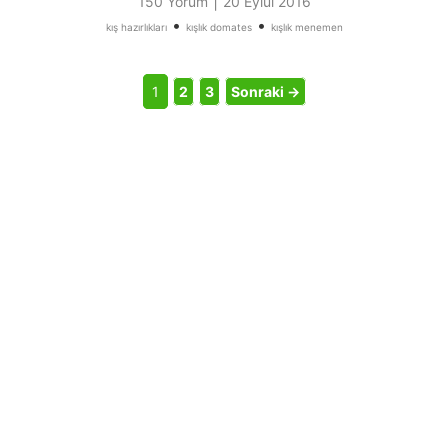
|
150 Yorum
20 Eylül 2016
•
•
kış hazırlıkları
kışlık domates
kışlık menemen
1
2
3
Sonraki →