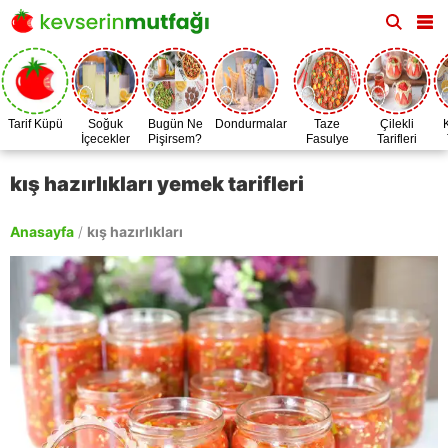
Tarif Küpü
Soğuk
Bugün Ne
Dondurmalar
Taze
Çilekli
İçecekler
Pişirsem?
Fasulye
Tarifleri
Zamanı
kış hazırlıkları yemek tarifleri
Anasayfa
/
kış hazırlıkları