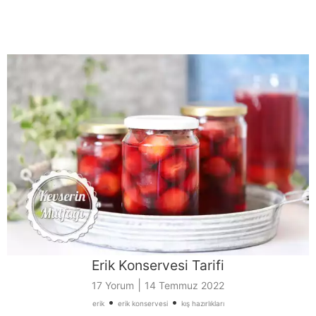
Erik Konservesi Tarifi
|
17 Yorum
14 Temmuz 2022
•
•
erik
erik konservesi
kış hazırlıkları