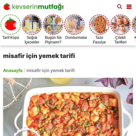
Tarif Küpü
Soğuk
Bugün Ne
Dondurmalar
Taze
Çilekli
İçecekler
Pişirsem?
Fasulye
Tarifleri
Zamanı
misafir için yemek tarifi
Anasayfa
/
misafir için yemek tarifi