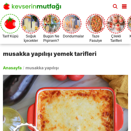
Tarif Küpü
Soğuk
Bugün Ne
Dondurmalar
Taze
Çilekli
İçecekler
Pişirsem?
Fasulye
Tarifleri
Zamanı
musakka yapılışı yemek tarifleri
Anasayfa
/
musakka yapılışı