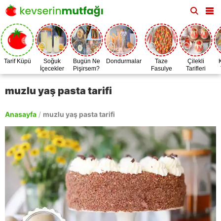
Tarif Küpü
Soğuk
Bugün Ne
Dondurmalar
Taze
Çilekli
İçecekler
Pişirsem?
Fasulye
Tarifleri
Zamanı
muzlu yaş pasta tarifi
Anasayfa
/
muzlu yaş pasta tarifi