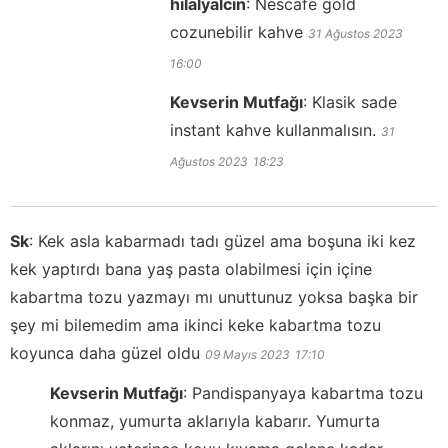
hilalyalcin
:
Nescafe gold
cozunebilir kahve
31 Ağustos 2023
16:00
Kevserin Mutfağı
:
Klasik sade
instant kahve kullanmalısın.
31
Ağustos 2023
18:23
Sk
:
Kek asla kabarmadı tadı güzel ama boşuna iki kez
kek yaptırdı bana yaş pasta olabilmesi için içine
kabartma tozu yazmayı mı unuttunuz yoksa başka bir
şey mi bilemedim ama ikinci keke kabartma tozu
koyunca daha güzel oldu
09 Mayıs 2023
17:10
Kevserin Mutfağı
:
Pandispanyaya kabartma tozu
konmaz, yumurta aklarıyla kabarır. Yumurta