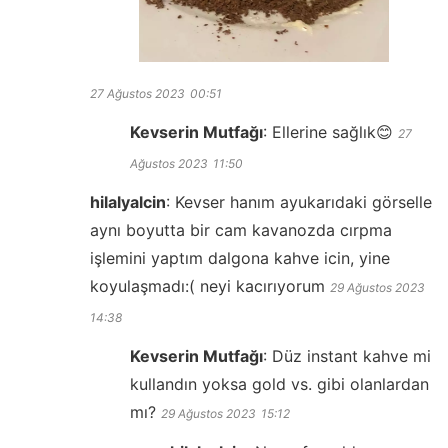
27 Ağustos 2023
00:51
Kevserin Mutfağı
:
Ellerine sağlık😊
27
Ağustos 2023
11:50
hilalyalcin
:
Kevser hanım ayukarıdaki görselle
aynı boyutta bir cam kavanozda cırpma
işlemini yaptım dalgona kahve icin, yine
koyulaşmadı:( neyi kacırıyorum
29 Ağustos 2023
14:38
Kevserin Mutfağı
:
Düz instant kahve mi
kullandın yoksa gold vs. gibi olanlardan
mı?
29 Ağustos 2023
15:12