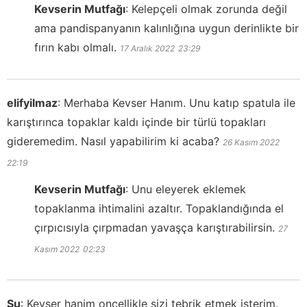
Kevserin Mutfağı
:
Kelepçeli olmak zorunda değil
ama pandispanyanın kalınlığına uygun derinlikte bir
fırın kabı olmalı.
17 Aralık 2022
23:29
elifyilmaz
:
Merhaba Kevser Hanım. Unu katıp spatula ile
karıştırınca topaklar kaldı içinde bir türlü topakları
gideremedim. Nasıl yapabilirim ki acaba?
26 Kasım 2022
22:19
Kevserin Mutfağı
:
Unu eleyerek eklemek
topaklanma ihtimalini azaltır. Topaklandığında el
çırpıcısıyla çırpmadan yavaşça karıştırabilirsin.
27
Kasım 2022
02:23
Su
:
Kevser hanim oncellikle sizi tebrik etmek isterim.