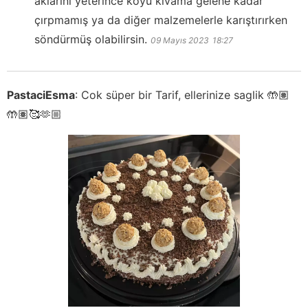
aklarını yeterince koyu kıvama gelene kadar
çırpmamış ya da diğer malzemelerle karıştırırken
söndürmüş olabilirsin.
09 Mayıs 2023
18:27
PastaciEsma
:
Cok süper bir Tarif, ellerinize saglik 🤲🏽
🤲🏽🥰🫶🏼