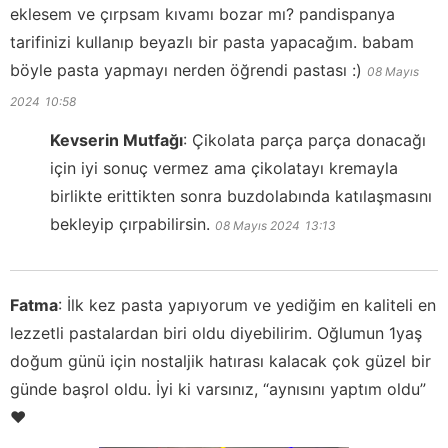
eklesem ve çırpsam kıvamı bozar mı? pandispanya
tarifinizi kullanıp beyazlı bir pasta yapacağım. babam
böyle pasta yapmayı nerden öğrendi pastası :)
08 Mayıs
2024
10:58
Kevserin Mutfağı
:
Çikolata parça parça donacağı
için iyi sonuç vermez ama çikolatayı kremayla
birlikte erittikten sonra buzdolabında katılaşmasını
bekleyip çırpabilirsin.
08 Mayıs 2024
13:13
Fatma
:
İlk kez pasta yapıyorum ve yediğim en kaliteli en
lezzetli pastalardan biri oldu diyebilirim. Oğlumun 1yaş
doğum günü için nostaljik hatırası kalacak çok güzel bir
günde başrol oldu. İyi ki varsınız, “aynısını yaptım oldu”
♥️