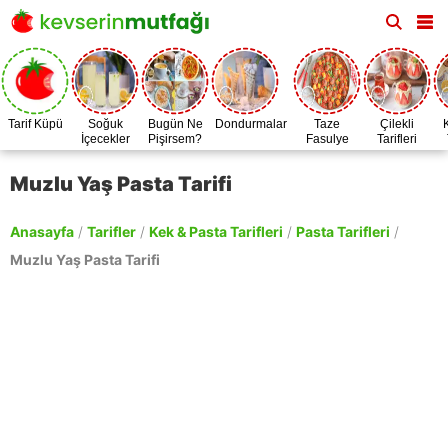
Tarif Küpü
Soğuk
Bugün Ne
Dondurmalar
Taze
Çilekli
İçecekler
Pişirsem?
Fasulye
Tarifleri
Zamanı
Muzlu Yaş Pasta Tarifi
Anasayfa
/
Tarifler
/
Kek & Pasta Tarifleri
/
Pasta Tarifleri
/
Muzlu Yaş Pasta Tarifi