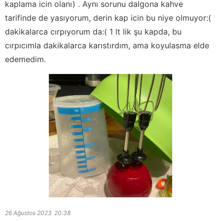
kaplama icin olanı) . Aynı sorunu dalgona kahve
tarifinde de yasıyorum, derin kap icin bu niye olmuyor:(
dakikalarca cırpıyorum da:( 1 lt lik şu kapda, bu
cırpıcımla dakikalarca karıstırdım, ama koyulasma elde
edemedim.
26 Ağustos 2023
20:38