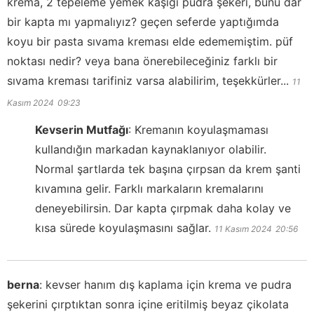
krema, 2 tepeleme yemek kaşığı pudra şekeri, bunu dar
bir kapta mı yapmalıyız? geçen seferde yaptığımda
koyu bir pasta sıvama kreması elde edememiştim. püf
noktası nedir? veya bana önerebileceğiniz farklı bir
sıvama kreması tarifiniz varsa alabilirim, teşekkürler...
11
Kasım 2024
09:23
Kevserin Mutfağı
:
Kremanın koyulaşmaması
kullandığın markadan kaynaklanıyor olabilir.
Normal şartlarda tek başına çırpsan da krem şanti
kıvamına gelir. Farklı markaların kremalarını
deneyebilirsin. Dar kapta çırpmak daha kolay ve
kısa sürede koyulaşmasını sağlar.
11 Kasım 2024
20:56
berna
:
kevser hanım dış kaplama için krema ve pudra
şekerini çırptıktan sonra içine eritilmiş beyaz çikolata