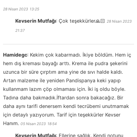
28 Nisan 2023
13:25
Kevserin Mutfağı
:
Çok teşekkürler🙏🏻
28 Nisan 2023
21:37
Hamidegc
:
Kekim çok kabarmadı. İkiye böldüm. Hem iç
hem dış kreması bayağı arttı. Krema ile pudra şekerini
uzunca bir süre çırptım ama yine de sıvı halde kaldı.
Artan malzeme ile yeniden Pandispanya keki yapıp
kullanmam lazım çöp olmaması için. İki iş oldu böyle.
Tadına daha bakmadık.İftardan sonra bakacağız. Bir
daha aynı tarifi denersem kendi tecrübemi unutmamak
için detaylı yazıyorum. Tarif için teşekkürler Kevser
Hanım.
05 Nisan 2023
18:54
Kevserin Mutfağı
:
Ellerine sağlık. Kendi notunu