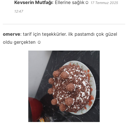
Kevserin Mutfağı
:
Ellerine sağlık☺️
17 Temmuz 2025
12:47
omerve
:
tarif için teşekkürler. ilk pastamdı çok güzel
oldu gerçekten ☺️