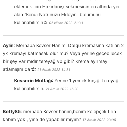
eklemek için Hazırlanışı sekmesinin en altında yer
alan "Kendi Notunuzu Ekleyin" bölümünü
kullanabilirsin☺️
05 Nisan 2023
21:33
Aylin
:
Merhaba Kevser Hanım. Dolgu kremasına katılan 2
yk kremayı katmasak olur mu? Veya yerine geçebilecek
bir şey var mıdır tereyağ vb gibi? Krema ayırmayı
atlamışım da 🙈
21 Aralık 2022
14:31
Kevserin Mutfağı
:
Yerine 1 yemek kaşığı tereyağı
kullanabilirsin.
21 Aralık 2022
16:20
Betty85
:
merhaba Kevser hanım,benim kelepçeli fırın
kabim yok , yine de yapabilir miyim?
17 Aralık 2022
23:05