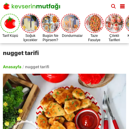
Tarif Küpü
Soğuk
Bugün Ne
Dondurmalar
Taze
Çilekli
İçecekler
Pişirsem?
Fasulye
Tarifleri
Zamanı
nugget tarifi
Anasayfa
/
nugget tarifi