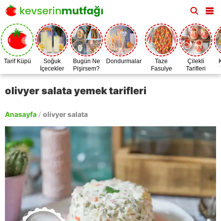
Tarif Küpü
Soğuk
Bugün Ne
Dondurmalar
Taze
Çilekli
İçecekler
Pişirsem?
Fasulye
Tarifleri
Zamanı
olivyer salata yemek tarifleri
Anasayfa
/
olivyer salata