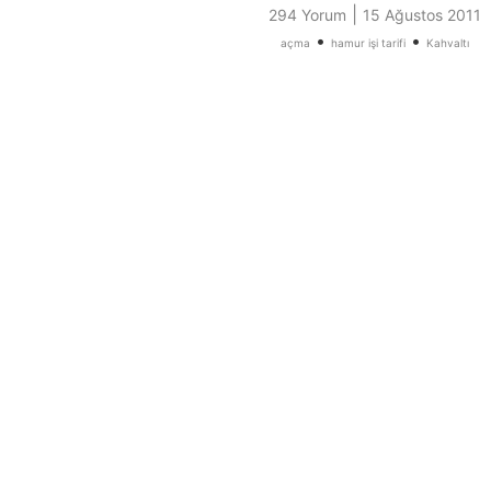
|
294 Yorum
15 Ağustos 2011
•
•
açma
hamur işi tarifi
Kahvaltı