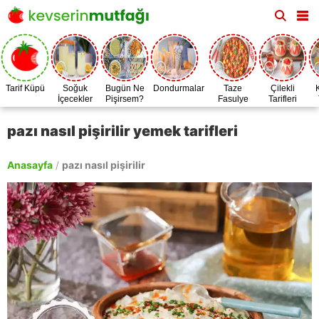
Tarif Küpü
Soğuk
Bugün Ne
Dondurmalar
Taze
Çilekli
İçecekler
Pişirsem?
Fasulye
Tarifleri
Zamanı
pazı nasıl pişirilir yemek tarifleri
Anasayfa
/
pazı nasıl pişirilir