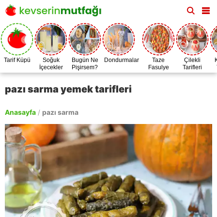
Tarif Küpü
Soğuk
Bugün Ne
Dondurmalar
Taze
Çilekli
İçecekler
Pişirsem?
Fasulye
Tarifleri
Zamanı
pazı sarma yemek tarifleri
Anasayfa
/
pazı sarma