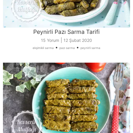
Peynirli Pazı Sarma Tarifi
|
15 Yorum
12 Şubat 2020
•
•
ekşimikli sarma
pazı sarma
peynirli sarma