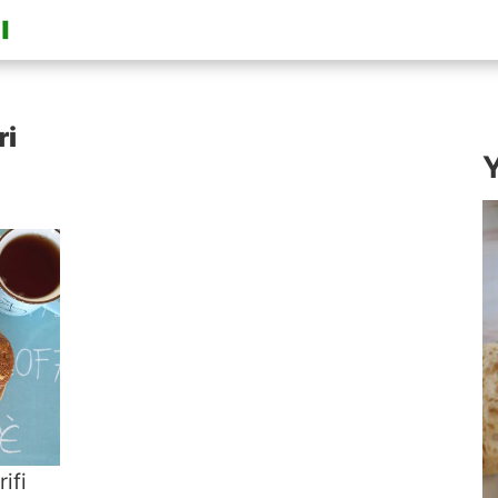
ri
Y
ifi