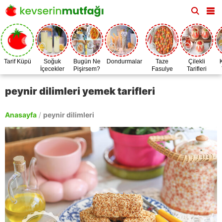
Tarif Küpü
Soğuk
Bugün Ne
Dondurmalar
Taze
Çilekli
İçecekler
Pişirsem?
Fasulye
Tarifleri
Zamanı
peynir dilimleri yemek tarifleri
Anasayfa
/
peynir dilimleri