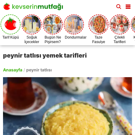
Tarif Küpü
Soğuk
Bugün Ne
Dondurmalar
Taze
Çilekli
İçecekler
Pişirsem?
Fasulye
Tarifleri
Zamanı
peynir tatlısı yemek tarifleri
Anasayfa
/
peynir tatlısı