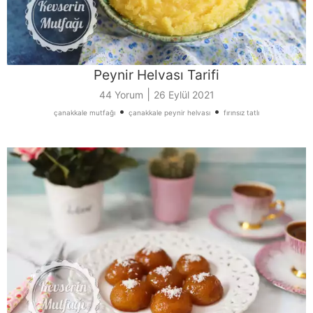
Peynir Helvası Tarifi
|
44 Yorum
26 Eylül 2021
•
•
çanakkale mutfağı
çanakkale peynir helvası
fırınsız tatlı