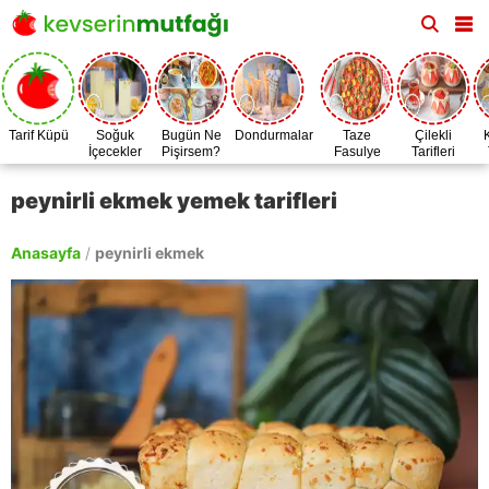
Tarif Küpü
Soğuk
Bugün Ne
Dondurmalar
Taze
Çilekli
İçecekler
Pişirsem?
Fasulye
Tarifleri
Zamanı
peynirli ekmek yemek tarifleri
Anasayfa
/
peynirli ekmek