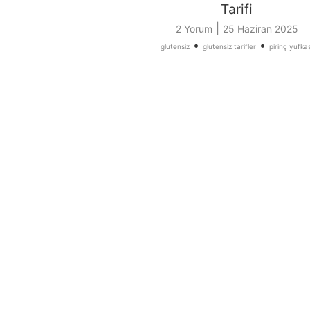
Tarifi
|
2 Yorum
25 Haziran 2025
•
•
glutensiz
glutensiz tarifler
pirinç yufkas