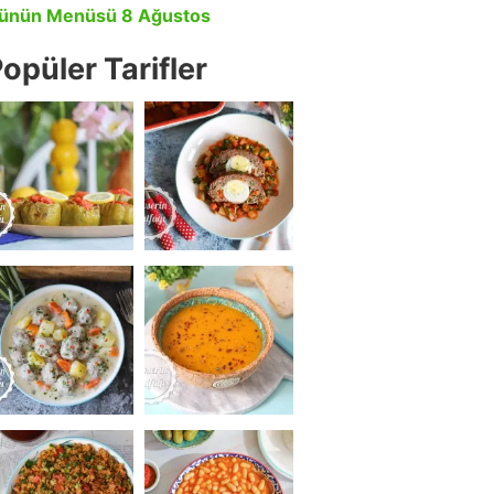
ünün Menüsü 8 Ağustos
opüler Tarifler