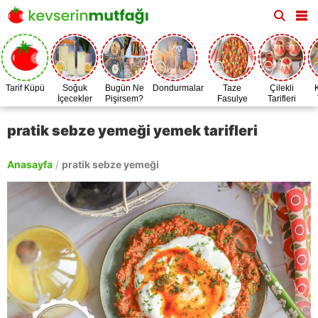
Tarif Küpü
Soğuk
Bugün Ne
Dondurmalar
Taze
Çilekli
İçecekler
Pişirsem?
Fasulye
Tarifleri
Zamanı
pratik sebze yemeği yemek tarifleri
Anasayfa
/
pratik sebze yemeği