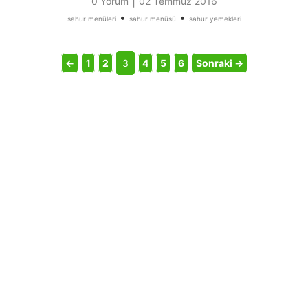
|
0 Yorum
02 Temmuz 2016
•
•
sahur menüleri
sahur menüsü
sahur yemekleri
←
1
2
3
4
5
6
Sonraki →