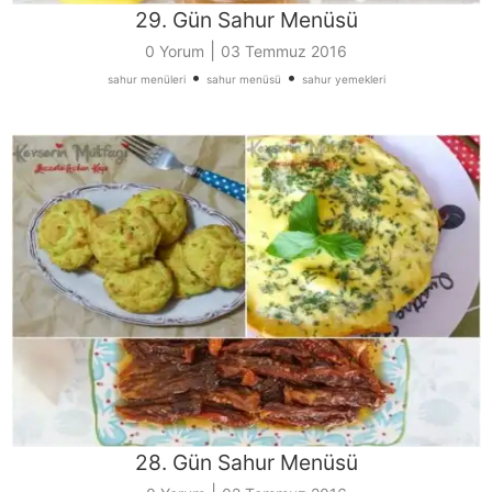
29. Gün Sahur Menüsü
|
0 Yorum
03 Temmuz 2016
•
•
sahur menüleri
sahur menüsü
sahur yemekleri
28. Gün Sahur Menüsü