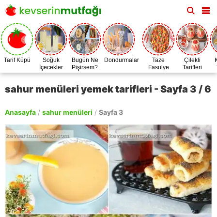
Tarif Küpü
Soğuk
Bugün Ne
Dondurmalar
Taze
Çilekli
İçecekler
Pişirsem?
Fasulye
Tarifleri
Zamanı
sahur menüleri yemek tarifleri - Sayfa 3 / 6
Anasayfa
/
sahur menüleri
/
Sayfa 3