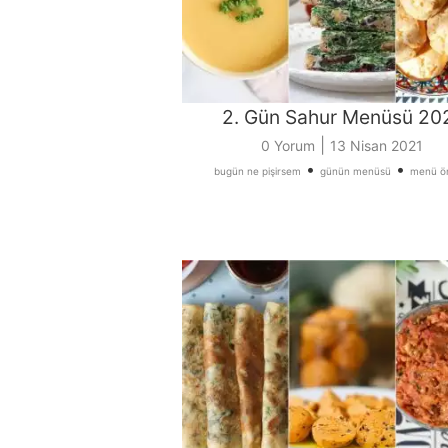
2. Gün Sahur Menüsü 20
|
0 Yorum
13 Nisan 2021
•
•
bugün ne pişirsem
günün menüsü
menü ön