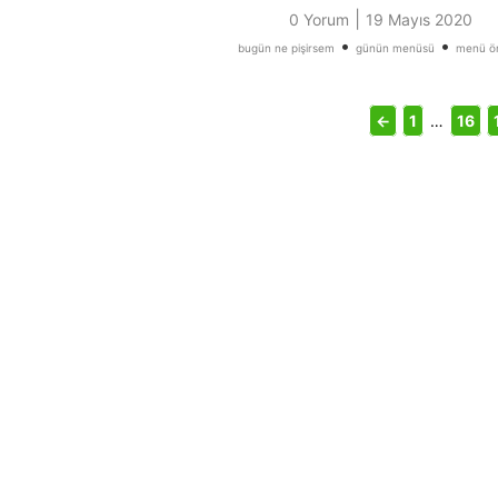
|
0 Yorum
19 Mayıs 2020
•
•
bugün ne pişirsem
günün menüsü
menü ön
←
1
…
16