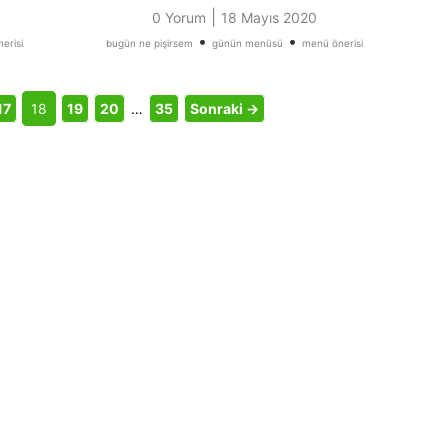
|
0 Yorum
18 Mayıs 2020
•
•
erisi
bugün ne pişirsem
günün menüsü
menü önerisi
17
18
19
20
…
35
Sonraki →