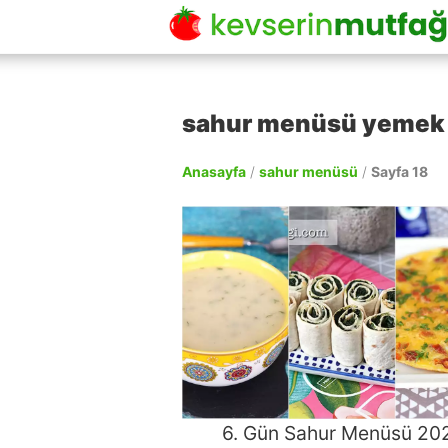
sahur menüsü yemek ta
Anasayfa
/
sahur menüsü
/
Sayfa 18
6. Gün Sahur Menüsü 20