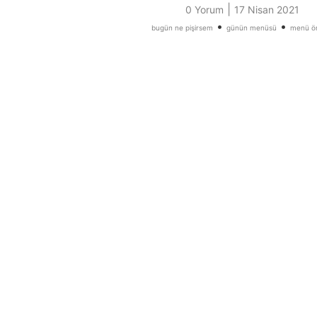
|
0 Yorum
17 Nisan 2021
•
•
bugün ne pişirsem
günün menüsü
menü ön