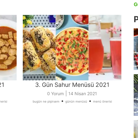
G
P
21
3. Gün Sahur Menüsü 2021
|
0 Yorum
14 Nisan 2021
•
•
erisi
bugün ne pişirsem
günün menüsü
menü önerisi