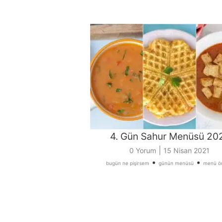
4. Gün Sahur Menüsü 20
|
0 Yorum
15 Nisan 2021
•
•
bugün ne pişirsem
günün menüsü
menü ön