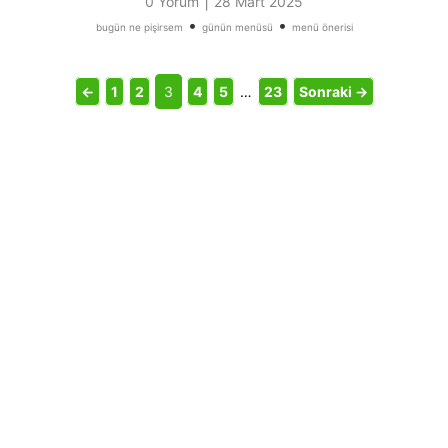
|
0 Yorum
28 Mart 2025
•
•
bugün ne pişirsem
günün menüsü
menü önerisi
←
1
2
3
4
5
…
23
Sonraki →