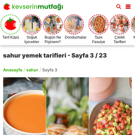
Tarif Küpü
Soğuk
Bugün Ne
Dondurmalar
Taze
Çilekli
İçecekler
Pişirsem?
Fasulye
Tarifleri
Zamanı
sahur yemek tarifleri - Sayfa 3 / 23
Anasayfa
/
sahur
/
Sayfa 3