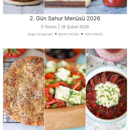
2. Gün Sahur Menüsü 2026
|
0 Yorum
18 Şubat 2026
•
•
bugün ne pişirsem
günün menüsü
menü önerisi