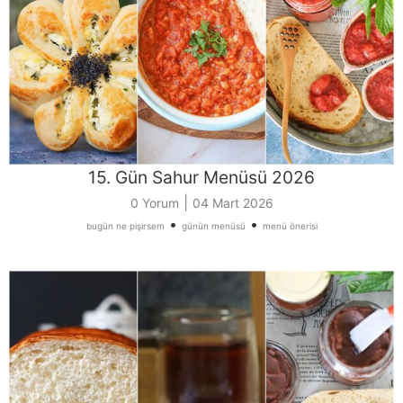
15. Gün Sahur Menüsü 2026
|
0 Yorum
04 Mart 2026
•
•
bugün ne pişirsem
günün menüsü
menü önerisi