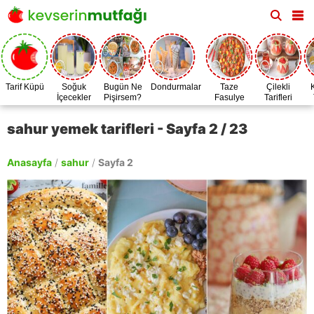
Tarif Küpü
Soğuk
Bugün Ne
Dondurmalar
Taze
Çilekli
İçecekler
Pişirsem?
Fasulye
Tarifleri
Zamanı
sahur yemek tarifleri - Sayfa 2 / 23
Anasayfa
/
sahur
/
Sayfa 2