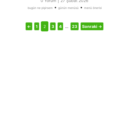
|
0 Yorum
27 Şubat 2026
•
•
bugün ne pişirsem
günün menüsü
menü önerisi
←
1
2
3
4
…
23
Sonraki →