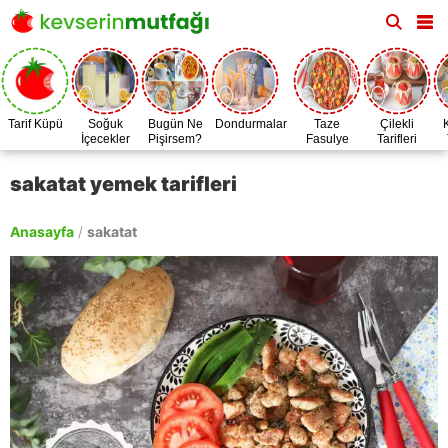
Tarif Küpü
Soğuk
Bugün Ne
Dondurmalar
Taze
Çilekli
İçecekler
Pişirsem?
Fasulye
Tarifleri
Zamanı
sakatat yemek tarifleri
Anasayfa
/
sakatat