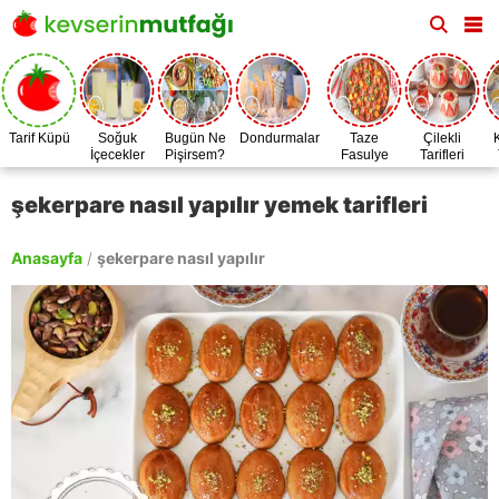
Tarif Küpü
Soğuk
Bugün Ne
Dondurmalar
Taze
Çilekli
İçecekler
Pişirsem?
Fasulye
Tarifleri
Zamanı
şekerpare nasıl yapılır yemek tarifleri
Anasayfa
/
şekerpare nasıl yapılır