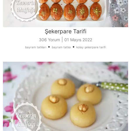
Şekerpare Tarifi
|
306 Yorum
01 Mayıs 2022
•
•
bayram tatlıları
bayram tatlısı
kolay şekerpare tarifi