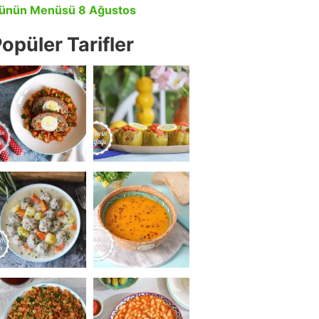
ünün Menüsü 8 Ağustos
opüler Tarifler