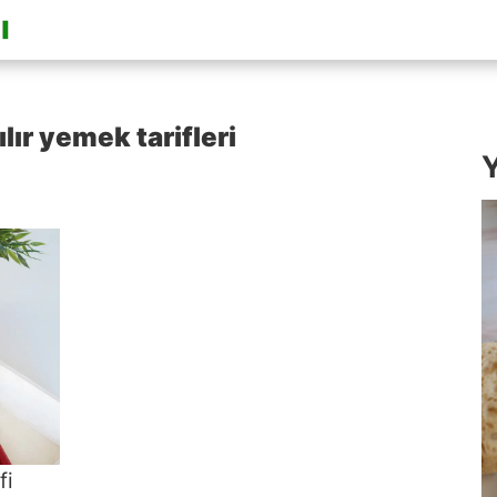
lır yemek tarifleri
Y
fi