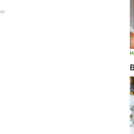
rifi
H