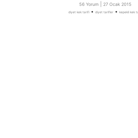
|
56 Yorum
27 Ocak 2015
•
•
diyet kek tarifi
diyet tarifler
kepekli kek ta