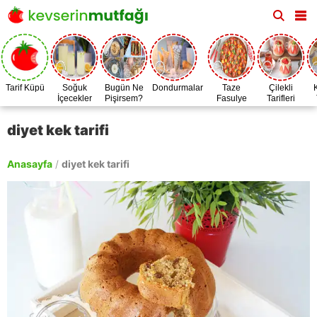
Tarif Küpü
Soğuk
Bugün Ne
Dondurmalar
Taze
Çilekli
İçecekler
Pişirsem?
Fasulye
Tarifleri
Zamanı
diyet kek tarifi
Anasayfa
/
diyet kek tarifi