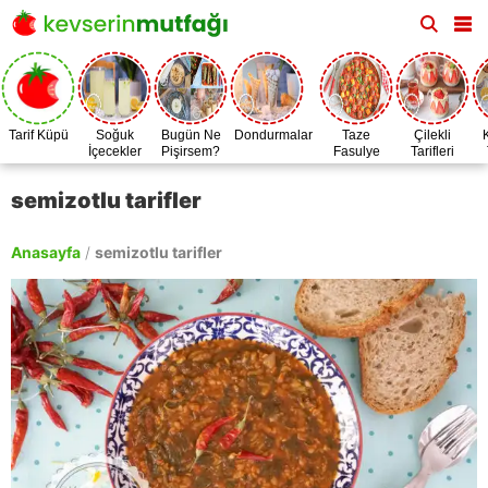
Tarif Küpü
Soğuk
Bugün Ne
Dondurmalar
Taze
Çilekli
İçecekler
Pişirsem?
Fasulye
Tarifleri
Zamanı
semizotlu tarifler
Anasayfa
/
semizotlu tarifler