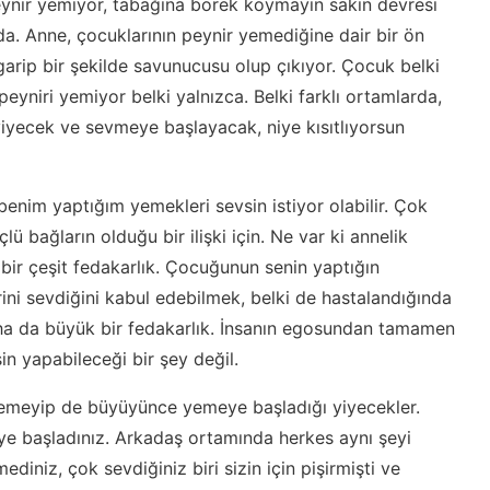
eynir yemiyor, tabağına börek koymayın sakın devresi
lında. Anne, çocuklarının peynir yemediğine dair bir ön
garip bir şekilde savunucusu olup çıkıyor. Çocuk belki
peyniri yemiyor belki yalnızca. Belki farklı ortamlarda,
 yiyecek ve sevmeye başlayacak, niye kısıtlıyorsun
benim yaptığım yemekleri sevsin istiyor olabilir. Çok
 bağların olduğu bir ilişki için. Ne var ki annelik
 bir çeşit fedakarlık. Çocuğunun senin yaptığın
ini sevdiğini kabul edebilmek, belki de hastalandığında
a da büyük bir fedakarlık. İnsanın egosundan tamamen
in yapabileceği bir şey değil.
emeyip de büyüyünce yemeye başladığı yiyecekler.
eye başladınız. Arkadaş ortamında herkes aynı şeyi
diniz, çok sevdiğiniz biri sizin için pişirmişti ve