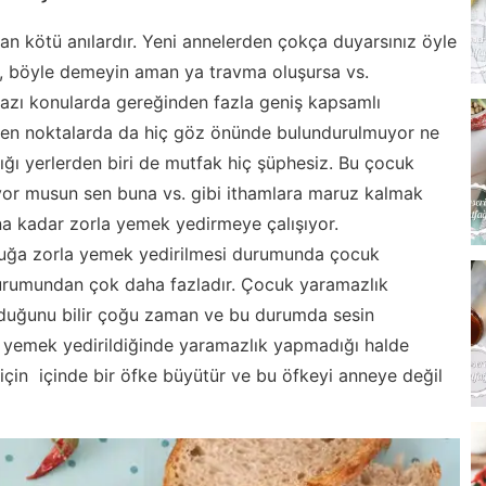
anan kötü anılardır. Yeni annelerden çokça duyarsınız öyle
 böyle demeyin aman ya travma oluşursa vs.
azı konularda gereğinden fazla geniş kapsamlı
ken noktalarda da hiç göz önünde bulundurulmuyor ne
ğı yerlerden biri de mutfak hiç şüphesiz. Bu çocuk
yor musun sen buna vs. gibi ithamlara maruz kalmak
a kadar zorla yemek yedirmeye çalışıyor.
cuğa zorla yemek yedirilmesi durumunda çocuk
durumundan çok daha fazladır. Çocuk yaramazlık
olduğunu bilir çoğu zaman ve bu durumda sesin
 yemek yedirildiğinde yaramazlık yapmadığı halde
için içinde bir öfke büyütür ve bu öfkeyi anneye değil