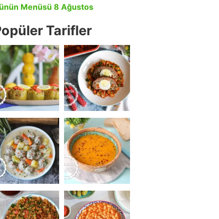
ünün Menüsü 8 Ağustos
opüler Tarifler