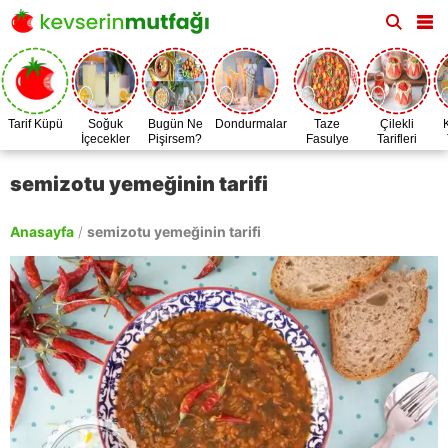
Tarif Küpü
Soğuk
Bugün Ne
Dondurmalar
Taze
Çilekli
İçecekler
Pişirsem?
Fasulye
Tarifleri
Zamanı
semizotu yemeğinin tarifi
Anasayfa
/
semizotu yemeğinin tarifi